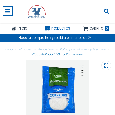
0
INICIO
PRODUCTOS
CARRITO
¡Hace tu compra hoy y recibila en menos de 24 hs!
Inicio
-
Almacen
-
Reposteria
-
Polvo para Hornear y Esencias
-
Coco Rallado 35Gr La Parmesana